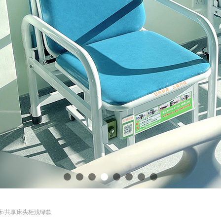
床/共享床头柜浅绿款