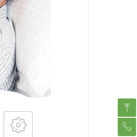
ꁸ
ꂅ
回到顶部