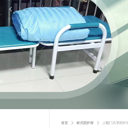
넳
首页
ꄲ
柜式陪护床
ꄲ
上翻门共享陪护