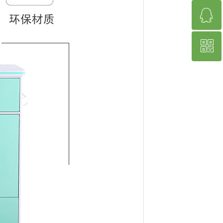
ꁗ
400-993-6038
ꀥ
QQ:939382967
微信二维码